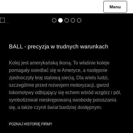
Menu
Engineer Hydrocarbon
Pre-order
HISTORIA
Mechanizmy
Engineer II
Engineer Hydrocarbon
MISJA
BALL - precyzja w trudnych warunkach
Engineer III
Engineer M
MUZEUM
Kolej jest amerykańską ikoną. To właśnie koleje
Engineer M
Engineer II
pomagały osiedlać się w Ameryce, a następnie
zjednoczyły kraj stalową siecią. Dla wielu ludzi,
Engineer Master II
Engineer Master II
szczególnie przed rozwojem motoryzacji, gwizd
lokomotywy odbijający się echem wśród wzgórz i pól,
Fireman
Engineer III
symbolizował nieskrępowaną swobodę poruszania
się, a także czynił świat bardziej dostępnym.
Oficjalne Zegarki Kolejowe
Trainmaster
POZNAJ HISTORIĘ FIRMY
Roadmaster
Fireman