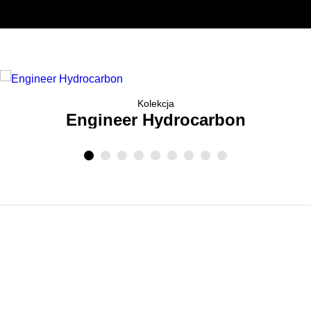
Trainmaster
Roadmaster
Oficjalne Zegarki Kolejowe
Kolekcja
Engineer Hydrocarbon