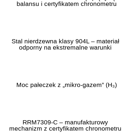
balansu i certyfikatem chronometru
Trainmaster
Roadmaster
Oficjalne Zegarki Kolejowe
Stal nierdzewna klasy 904L – materiał
odporny na ekstremalne warunki
Moc pałeczek z „mikro-gazem” (H₃)
RRM7309-C – manufakturowy
mechanizm z certyfikatem chronometru