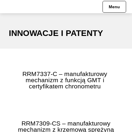
Menu
Engineer Hydrocarbon
Pre-order
HISTORIA
Mechanizmy
INNOWACJE I PATENTY
Engineer II
Engineer Hydrocarbon
MISJA
Engineer III
Engineer M
MUZEUM
Engineer M
Engineer II
RRM7337-C – manufakturowy
mechanizm z funkcją GMT i
Engineer Master II
Engineer Master II
certyfikatem chronometru
Fireman
Engineer III
Oficjalne Zegarki Kolejowe
Trainmaster
RRM7309-CS – manufakturowy
Roadmaster
Fireman
mechanizm z krzemową sprężyną