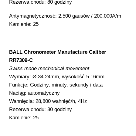
Rezerwa chodu: 80 godziny
Trainmaster
Roadmaster
Antymagnetyczność: 2,500 gausów / 200,000A/m
Kamienie: 25
Oficjalne Zegarki Kolejowe
BALL Chronometer​ Manufacture Caliber
RR7309-C
Swiss made mechanical movement
Wymiary: Ø 34.24mm, wysokość 5.16mm
Funkcje: Godziny, minuty, sekundy i data
Naciąg: automatyczny
Wahnięcia: 28,800 wahnięć/h, 4Hz
Rezerwa chodu: 80 godziny
Kamienie: 25