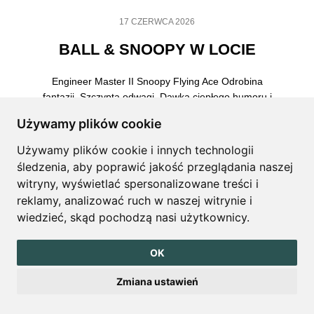
17 CZERWCA 2026
BALL & SNOOPY W LOCIE
Engineer Master II Snoopy Flying Ace Odrobina
fantazji. Szczypta odwagi. Dawka ciepłego humoru i
ponadczasowego optymizmu. Stworzony przez
Używamy plików cookie
Charlesa M. Schulza w 1950 roku komiks Peanuts od
dziesięcioleci przypomina, że niepowodzenia i
Używamy plików cookie i innych technologii
niegasnąca wiara w sukces są nieodłączną częścią
śledzenia, aby poprawić jakość przeglądania naszej
każdej podróży. W ramach swojej pierwszej
witryny, wyświetlać spersonalizowane treści i
współpracy z uniwersum Peanuts, BALL Watch
reklamy, analizować ruch w naszej witrynie i
Company prezentuje model Engineer […]
wiedzieć, skąd pochodzą nasi użytkownicy.
OK
ZOBACZ WSZYSTKIE AKTUALNOŚCI
Zmiana ustawień