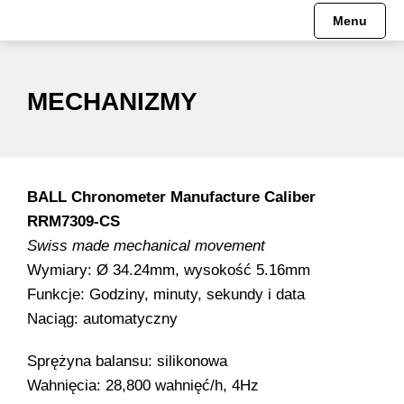
Menu
Engineer Hydrocarbon
Pre-order
HISTORIA
Mechanizmy
MECHANIZMY
Engineer II
Engineer Hydrocarbon
MISJA
Engineer III
Engineer M
MUZEUM
BALL Chronometer​ Manufacture Caliber
Engineer M
Engineer II
RRM7309-CS
Swiss made mechanical movement
Engineer Master II
Engineer Master II
Wymiary: Ø 34.24mm, wysokość 5.16mm
Funkcje: Godziny, minuty, sekundy i data
Fireman
Engineer III
Naciąg: automatyczny
Oficjalne Zegarki Kolejowe
Trainmaster
Sprężyna balansu: silikonowa
Wahnięcia: 28,800 wahnięć/h, 4Hz
Roadmaster
Fireman