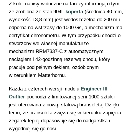
Z kolei napisy widoczne na tarczy informują o tym,
że zrobiona ze stali 904L
koperta
(średnica 40 mm,
wysokość 13,8 mm) jest wodoszczelna do 200 m i
odporna na wstrząsy do 1000 Gs, a mechanizm ma
certyfikat chronometru. W tym przypadku chodzi o
stworzony we własnej manufakturze
mechanizm RRM7337-C z automatycznym
naciągiem i 42-godzinną rezerwą chodu, który
pracuje pod pełnym deklem, ozdobionym
wizerunkiem Matterhornu.
Każda z czterech wersji modelu
Engineer III
Outlier
pochodzi z limitowanej serii 1000 sztuk i
jest oferowana z nową, stalową bransoletą. Dzięki
temu, że bransoleta zwęża się w kierunku zapięcia,
zegarek lepiej dopasowuje się do nadgarstka i
wygodniej się go nosi.