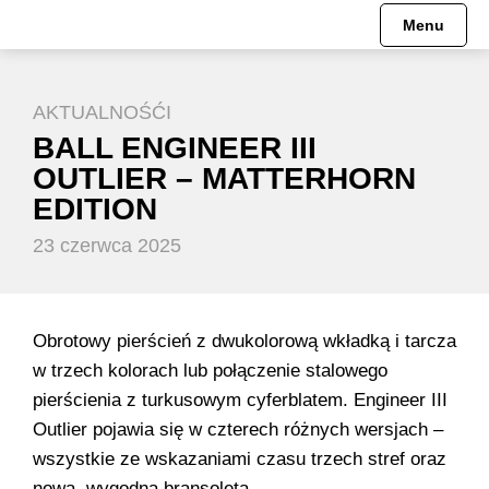
Menu
Engineer Hydrocarbon
Pre-order
HISTORIA
Mechanizmy
AKTUALNOŚĆI
Engineer II
Engineer Hydrocarbon
MISJA
BALL ENGINEER III
OUTLIER – MATTERHORN
Engineer III
Engineer M
MUZEUM
EDITION
23 czerwca 2025
Engineer M
Engineer II
Engineer Master II
Engineer Master II
Obrotowy pierścień z dwukolorową wkładką i tarcza
Fireman
Engineer III
w trzech kolorach lub połączenie stalowego
pierścienia z turkusowym cyferblatem. Engineer III
Oficjalne Zegarki Kolejowe
Trainmaster
Outlier pojawia się w czterech różnych wersjach –
wszystkie ze wskazaniami czasu trzech stref oraz
Roadmaster
Fireman
nową, wygodną bransoletą.