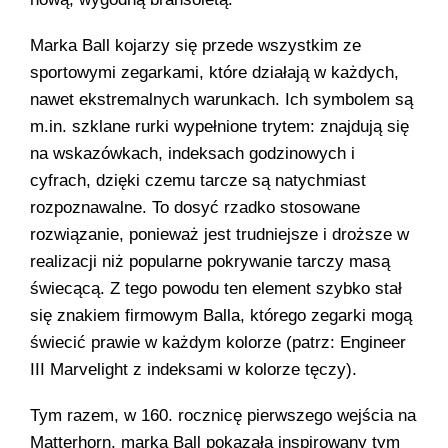
Trainmaster
Roadmaster
Marka Ball kojarzy się przede wszystkim ze
sportowymi zegarkami, które działają w każdych,
Oficjalne Zegarki Kolejowe
nawet ekstremalnych warunkach. Ich symbolem są
m.in. szklane rurki wypełnione trytem: znajdują się
na wskazówkach, indeksach godzinowych i
cyfrach, dzięki czemu tarcze są natychmiast
rozpoznawalne. To dosyć rzadko stosowane
rozwiązanie, ponieważ jest trudniejsze i droższe w
realizacji niż popularne pokrywanie tarczy masą
świecącą. Z tego powodu ten element szybko stał
się znakiem firmowym Balla, którego zegarki mogą
świecić prawie w każdym kolorze (patrz: Engineer
III Marvelight z indeksami w kolorze tęczy).
Tym razem, w 160. rocznicę pierwszego wejścia na
Matterhorn, marka Ball pokazała inspirowany tym