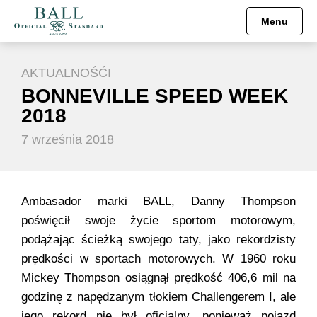
Menu
AKTUALNOŚĆI
BONNEVILLE SPEED WEEK
2018
7 września 2018
Ambasador marki BALL, Danny Thompson
poświęcił swoje życie sportom motorowym,
podążając ścieżką swojego taty, jako rekordzisty
prędkości w sportach motorowych. W 1960 roku
Mickey Thompson osiągnął prędkość 406,6 mil na
godzinę z napędzanym tłokiem Challengerem I, ale
jego rekord nie był oficjalny, ponieważ pojazd