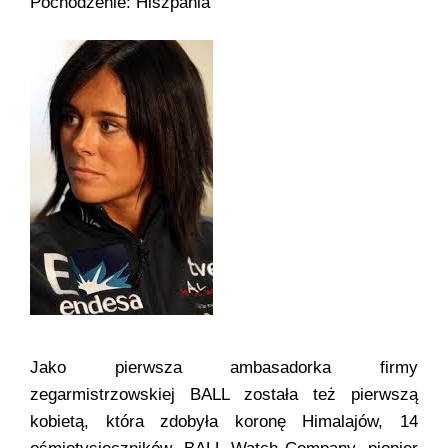
Pochodzenie: Hiszpania
Trainmaster
Roadmaster
Oficjalne Zegarki Kolejowe
Jako pierwsza ambasadorka firmy
zegarmistrzowskiej BALL została też pierwszą
kobietą, która zdobyła koronę Himalajów, 14