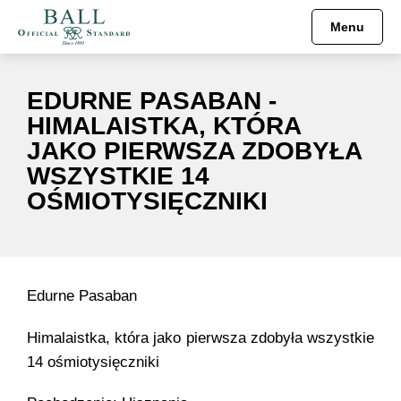
Menu
Engineer Hydrocarbon
Pre-order
HISTORIA
Mechanizmy
EDURNE PASABAN -
Engineer II
Engineer Hydrocarbon
MISJA
HIMALAISTKA, KTÓRA
JAKO PIERWSZA ZDOBYŁA
Engineer III
Engineer M
MUZEUM
WSZYSTKIE 14
OŚMIOTYSIĘCZNIKI
Engineer M
Engineer II
Engineer Master II
Engineer Master II
Edurne Pasaban
Fireman
Engineer III
Himalaistka, która jako pierwsza zdobyła wszystkie
Oficjalne Zegarki Kolejowe
Trainmaster
14 ośmiotysięczniki
Roadmaster
Fireman