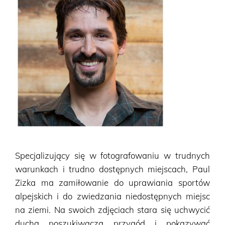
Trainmaster
Roadmaster
Oficjalne Zegarki Kolejowe
Specjalizujący się w fotografowaniu w trudnych
warunkach i trudno dostępnych miejscach, Paul
Zizka ma zamiłowanie do uprawiania sportów
alpejskich i do zwiedzania niedostępnych miejsc
na ziemi. Na swoich zdjęciach stara się uchwycić
ducha poszukiwacza przygód i pokazywać