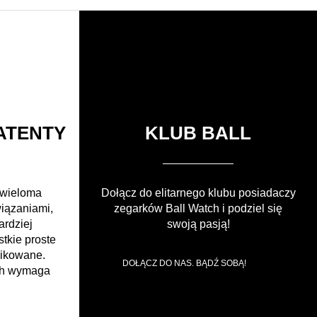
ATENTY
KLUB BALL
 wieloma
Dołącz do elitarnego klubu posiadaczy
wiązaniami,
zegarków Ball Watch i podziel się
ardziej
swoją pasją!
tkie proste
likowane.
DOŁĄCZ DO NAS. BĄDŹ SOBĄ!
ch wymaga