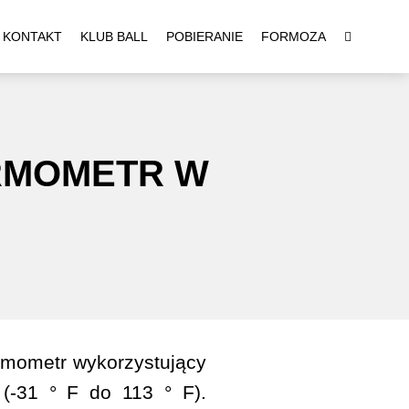
KONTAKT
KLUB BALL
POBIERANIE
FORMOZA
RMOMETR W
mometr wykorzystujący
(-31 ° F do 113 ° F).