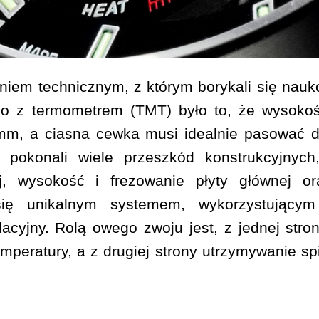
niem technicznym, z którym borykali się nauk
o z termometrem (TMT) było to, że wysoko
mm, a ciasna cewka musi idealnie pasować 
 pokonali wiele przeszkód konstrukcyjnych
ej, wysokość i frezowanie płyty głównej o
się unikalnym systemem, wykorzystującym 
lacyjny. Rolą owego zwoju jest, z jednej stron
peratury, a z drugiej strony utrzymywanie spir