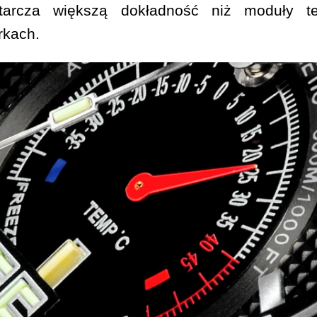
tarcza większą dokładność niż moduły t
rkach.