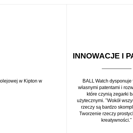
INNOWACJE I P
kolejowej w Kipton w
BALL Watch dysponuje
własnymi patentami i roz
które czynią zegarki b
użytecznymi. "Wokół wszys
rzeczy są bardzo skomp
Tworzenie rzeczy prosty
kreatywności."