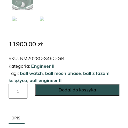
11900,00
zł
SKU:
NM2028C-S45C-GR
Kategoria:
Engineer II
Tagi:
ball watch
,
ball moon phase
,
ball z fazami
księżyca
,
ball engineer II
ilość
Dodaj do koszyka
Engineer
II
Moon
Phase
OPIS
Chronometer