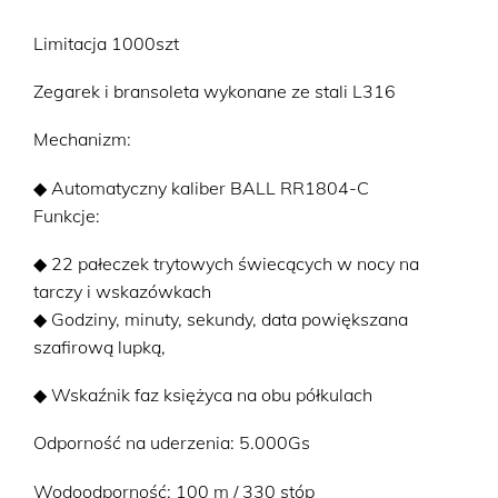
(43mm)
NM2028C-
Limitacja 1000szt
S45C-
GR
Zegarek i bransoleta wykonane ze stali L316
Mechanizm:
◆ Automatyczny kaliber BALL RR1804-C
Funkcje:
◆ 22 pałeczek trytowych świecących w nocy na
tarczy i wskazówkach
◆ Godziny, minuty, sekundy, data powiększana
szafirową lupką,
◆ Wskaźnik faz księżyca na obu półkulach
Odporność na uderzenia: 5.000Gs
Wodoodporność: 100 m / 330 stóp