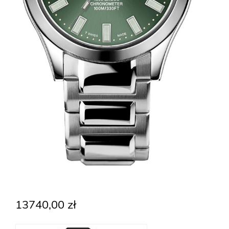
Trainmaster
Roadmaster
Oficjalne Zegarki Kolejowe
13740,00
zł