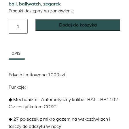
ball
,
ballwatch
,
zegarek
Produkt dostępny na zamówienie
ilość
Dodaj do koszyka
Engineer
III
Marvelight
Chronometer
OPIS
Day-
Date
Automatic
Edycja limitowana 1000szt.
Limited
Edition
Funkcje:
(40
◆ Mechanizm: Automatyczny kaliber BALL RR1102-
mm)
C z certyfikatem COSC
◆ 27 pałeczek z mikro gazem na wskazówkach i
tarczy do odczytu w nocy