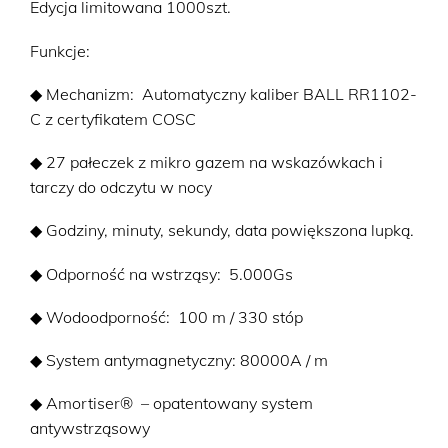
Automatic
Edycja limitowana 1000szt.
Limited
Edition
Funkcje:
(40
◆ Mechanizm: Automatyczny kaliber BALL RR1102-
mm)
C z certyfikatem COSC
◆ 27 pałeczek z mikro gazem na wskazówkach i
tarczy do odczytu w nocy
◆ Godziny, minuty, sekundy, data powiększona lupką.
◆ Odporność na wstrząsy: 5.000Gs
◆ Wodoodporność: 100 m / 330 stóp
◆ System antymagnetyczny: 80000A / m
◆ Amortiser® – opatentowany system
antywstrząsowy