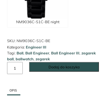
Trainmaster
Roadmaster
Oficjalne Zegarki Kolejowe
NM9036C-S1C-BE night
SKU:
NM9036C-S1C-BE
Kategoria:
Engineer III
Tagi:
Ball
,
Ball Engineer
,
Ball Engineer III
,
zegarek
ball
,
ballwatch
,
zegarek
ilość
Dodaj do koszyka
Engineer
III
Marvelight
Chronometer
OPIS
Day-
Date