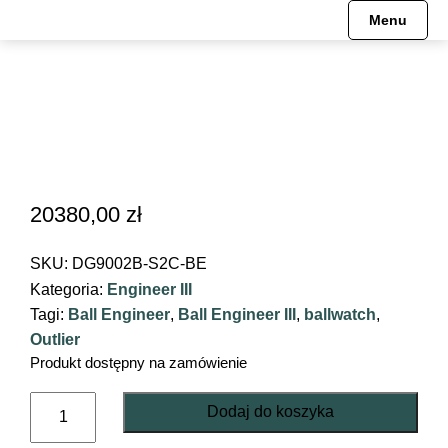
Menu
20380,00
zł
SKU:
DG9002B-S2C-BE
Kategoria:
Engineer III
Tagi:
Ball Engineer
,
Ball Engineer III
,
ballwatch
,
Outlier
Produkt dostępny na zamówienie
ilość
Dodaj do koszyka
Engineer