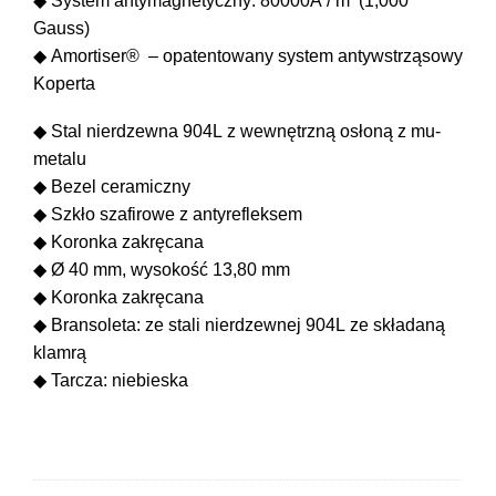
◆ System antymagnetyczny: 80000A / m (1,000
Gauss)
◆ Amortiser® – opatentowany system antywstrząsowy
Koperta
◆ Stal nierdzewna 904L z wewnętrzną osłoną z mu-
metalu
◆ Bezel ceramiczny
◆ Szkło szafirowe z antyrefleksem
◆ Koronka zakręcana
◆ Ø 40 mm, wysokość 13,80 mm
◆ Koronka zakręcana
◆ Bransoleta: ze stali nierdzewnej 904L ze składaną
klamrą
◆ Tarcza: niebieska