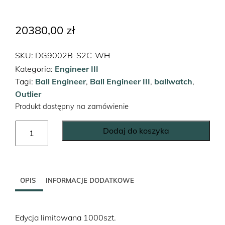
20380,00
zł
SKU:
DG9002B-S2C-WH
Kategoria:
Engineer III
Tagi:
Ball Engineer
,
Ball Engineer III
,
ballwatch
,
Outlier
Produkt dostępny na zamówienie
ilość
Dodaj do koszyka
Engineer
III
Outlier
OPIS
INFORMACJE DODATKOWE
Edycja limitowana 1000szt.