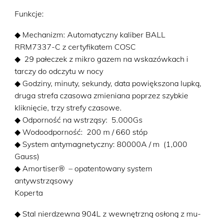
Funkcje:
◆ Mechanizm: Automatyczny kaliber BALL
RRM7337-C z certyfikatem COSC
◆ 29 pałeczek z mikro gazem na wskazówkach i
tarczy do odczytu w nocy
◆ Godziny, minuty, sekundy, data powiększona lupką,
druga strefa czasowa zmieniana poprzez szybkie
kliknięcie, trzy strefy czasowe.
◆ Odporność na wstrząsy: 5.000Gs
◆ Wodoodporność: 200 m / 660 stóp
◆ System antymagnetyczny: 80000A / m (1,000
Gauss)
◆ Amortiser® – opatentowany system
antywstrząsowy
Koperta
◆ Stal nierdzewna 904L z wewnętrzną osłoną z mu-