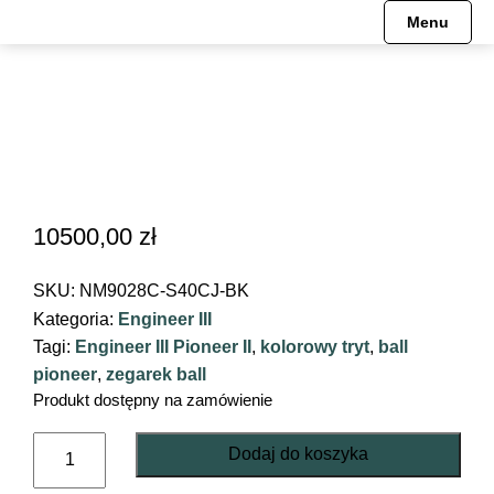
Menu
10500,00
zł
SKU:
NM9028C-S40CJ-BK
Kategoria:
Engineer III
Tagi:
Engineer III Pioneer II
,
kolorowy tryt
,
ball
pioneer
,
zegarek ball
Produkt dostępny na zamówienie
ilość
Dodaj do koszyka
Engineer