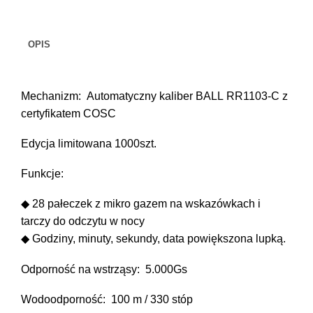
III
Pioneer
II
OPIS
(43mm)
Mechanizm: Automatyczny kaliber BALL RR1103-C z
certyfikatem COSC
Edycja limitowana 1000szt.
Funkcje:
◆ 28 pałeczek z mikro gazem na wskazówkach i
tarczy do odczytu w nocy
◆ Godziny, minuty, sekundy, data powiększona lupką.
Odporność na wstrząsy: 5.000Gs
Wodoodporność: 100 m / 330 stóp