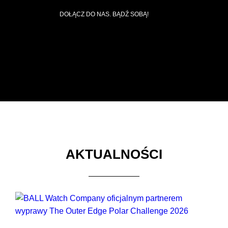
DOŁĄCZ DO NAS. BĄDŹ SOBĄ!
AKTUALNOŚCI