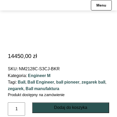
Menu
Engineer Hydrocarbon
Pre-order
HISTORIA
Mechanizmy
Engineer II
Engineer Hydrocarbon
MISJA
Engineer III
Engineer M
MUZEUM
14450,00
zł
Engineer M
Engineer II
SKU:
NM2128C-S3CJ-BKR
Engineer Master II
Engineer Master II
Kategoria:
Engineer M
Tagi:
Ball
,
Ball Engineer
,
ball pioneer
,
zegarek ball
,
Fireman
Engineer III
zegarek
,
Ball manufaktura
Produkt dostępny na zamówienie
Oficjalne Zegarki Kolejowe
Trainmaster
ilość
Dodaj do koszyka
Engineer
Roadmaster
Fireman