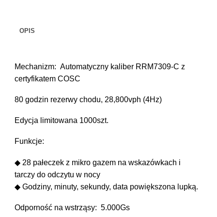
M
Pioneer
Trainmaster
Roadmaster
II
OPIS
(43MM)
Oficjalne Zegarki Kolejowe
Mechanizm: Automatyczny kaliber RRM7309-C z
certyfikatem COSC
80 godzin rezerwy chodu, 28,800vph (4Hz)
Edycja limitowana 1000szt.
Funkcje:
◆ 28 pałeczek z mikro gazem na wskazówkach i
tarczy do odczytu w nocy
◆ Godziny, minuty, sekundy, data powiększona lupką.
Odporność na wstrząsy: 5.000Gs