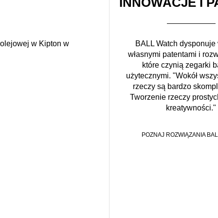
INNOWACJE I P
kolejowej w Kipton w
BALL Watch dysponuje
własnymi patentami i roz
które czynią zegarki b
użytecznymi. "Wokół wszys
rzeczy są bardzo skomp
Tworzenie rzeczy prosty
kreatywności."
POZNAJ ROZWIĄZANIA BAL