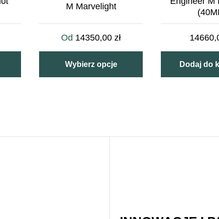
iot
Engineer M P
M Marvelight
(40M
Od
14350,00
zł
14660
Wybierz opcje
Dodaj do 