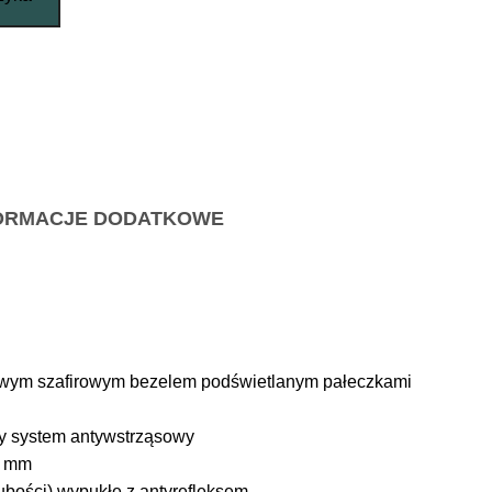
ORMACJE DODATKOWE
owym szafirowym bezelem podświetlanym pałeczkami
y system antywstrząsowy
4 mm
ubości) wypukłe z antyrefleksem