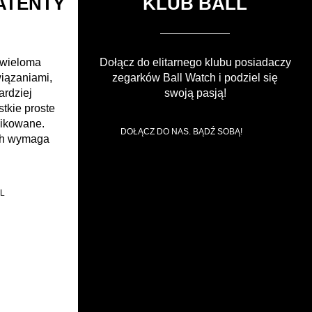
ATENTY
KLUB BALL
 wieloma
Dołącz do elitarnego klubu posiadaczy
wiązaniami,
zegarków Ball Watch i podziel się
ardziej
swoją pasją!
tkie proste
likowane.
DOŁĄCZ DO NAS. BĄDŹ SOBĄ!
ch wymaga
L