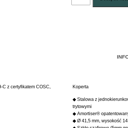
Engineer
M
Skindiver
III
(41,5mm)
INF
-C z certyfikatem COSC,
Koperta
◆ Stalowa z jednokierunk
trytowymi
◆ Amortiser® opatentowan
◆ Ø 41,5 mm, wysokość 1
◆ Szkło szafirowe (5mm gr