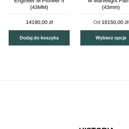
Engineer M Pioneer II
M Marvelight Patr
(43MM)
(43mm)
14190,00
zł
Od
16150,00
zł
Dodaj do koszyka
Wybierz opcje