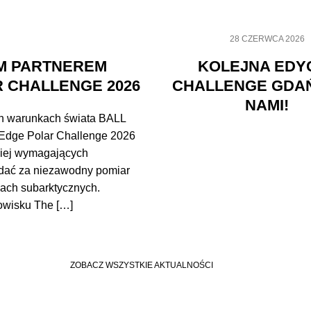
28 CZERWCA 2026
M PARTNEREM
KOLEJNA EDY
 CHALLENGE 2026
CHALLENGE GDA
NAMI!
h warunkach świata BALL
Edge Polar Challenge 2026
dziej wymagających
adać za niezawodny pomiar
ach subarktycznych.
owisku The […]
ZOBACZ WSZYSTKIE AKTUALNOŚCI