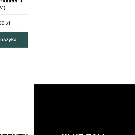
ioneer II
M)
,00
zł
koszyka