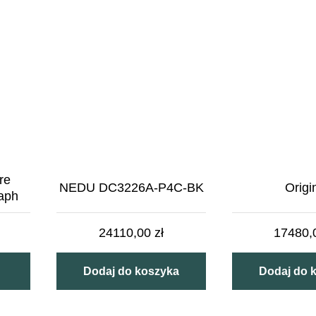
re
NEDU DC3226A-P4C-BK
Origi
aph
24110,00
zł
17480
Dodaj do koszyka
Dodaj do 