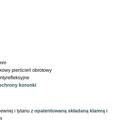
 mm
kowy pierścień obrotowy
ntyrefleksyjne
ochrony koronki
zewnej i tytanu z
opatentowaną składaną klamrą i
m