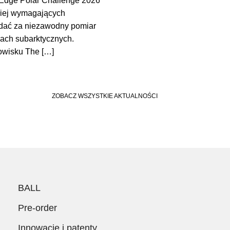
Edge Polar Challenge 2026
dziej wymagających
adać za niezawodny pomiar
ach subarktycznych.
owisku The […]
ZOBACZ WSZYSTKIE AKTUALNOŚCI
BALL
Pre-order
Innowacje i patenty