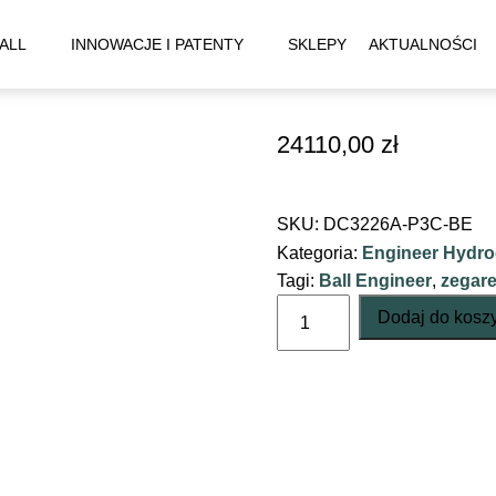
ALL
INNOWACJE I PATENTY
SKLEPY
AKTUALNOŚCI
24110,00
zł
SKU:
DC3226A-P3C-BE
Kategoria:
Engineer Hydr
Tagi:
Ball Engineer
,
zegare
ilość
Dodaj do kosz
NEDU
DC3226A-
P3C-
BE