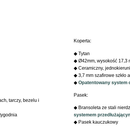
Koperta:
◆ Tytan
◆ Ø42mm, wysokość 17,3
◆ Ceramiczny, jednokierun
◆ 3,7 mm szafirowe szkło a
◆
Opatentowany system 
Pasek:
h, tarczy, bezelu i
◆ Bransoleta ze stali nierd
 tygodnia
systemem przedłużający
◆ Pasek kauczukowy