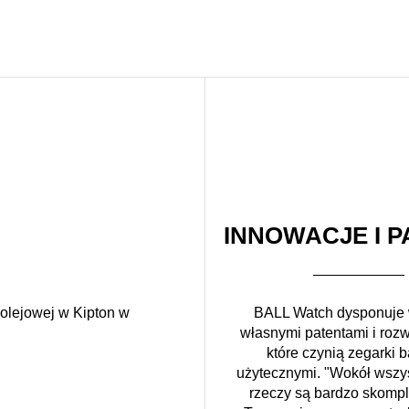
INNOWACJE I P
kolejowej w Kipton w
BALL Watch dysponuje
własnymi patentami i roz
które czynią zegarki b
użytecznymi. "Wokół wszys
rzeczy są bardzo skomp