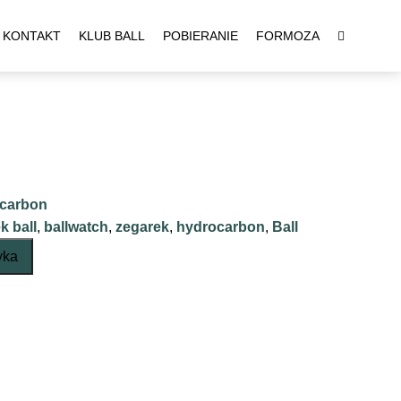
KONTAKT
KLUB BALL
POBIERANIE
FORMOZA
ocarbon
k ball
,
ballwatch
,
zegarek
,
hydrocarbon
,
Ball
yka