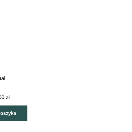
nal
,00
zł
koszyka