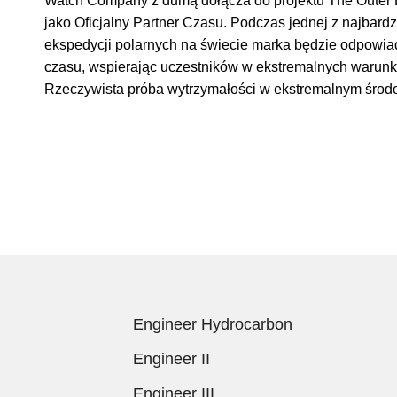
Watch Company z dumą dołącza do projektu The Outer 
jako Oficjalny Partner Czasu. Podczas jednej z najbar
ekspedycji polarnych na świecie marka będzie odpowi
czasu, wspierając uczestników w ekstremalnych warunk
Rzeczywista próba wytrzymałości w ekstremalnym środ
Engineer Hydrocarbon
Engineer II
Engineer III