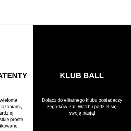
ATENTY
KLUB BALL
 wieloma
Dołącz do elitarnego klubu posiadaczy
wiązaniami,
zegarków Ball Watch i podziel się
ardziej
swoją pasją!
tkie proste
likowane.