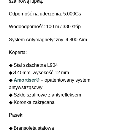
szafirową lupką,
Odporność na uderzenia: 5.000Gs
Wodoodporność: 100 m / 330 stóp
System Antymagnetyczny: 4,800 A/m
Koperta:
◆ Stal szlachetna L904
◆Ø 40mm, wysokość 12 mm
◆
Amortiser®
– opatentowany system
antywstrząsowy
◆ Szkło szafirowe z antyrefleksem
◆ Koronka zakręcana
Pasek:
◆ Bransoleta stalowa