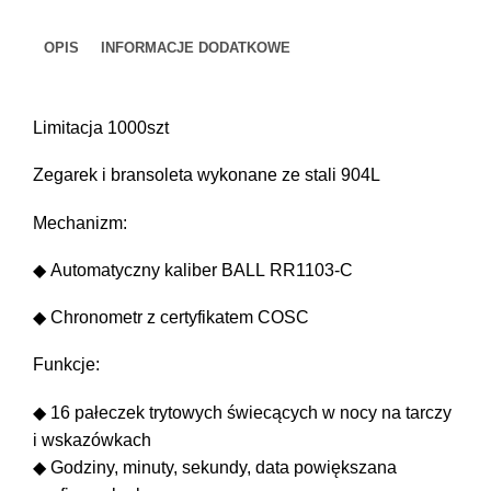
(40mm)
NM9050C-
OPIS
INFORMACJE DODATKOWE
S1-
BK
Limitacja 1000szt
Zegarek i bransoleta wykonane ze stali 904L
Mechanizm:
◆ Automatyczny kaliber BALL RR1103-C
◆ Chronometr z certyfikatem COSC
Funkcje:
◆ 16 pałeczek trytowych świecących w nocy na tarczy
i wskazówkach
◆ Godziny, minuty, sekundy, data powiększana