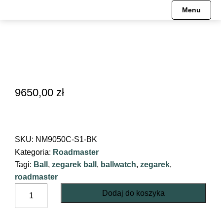
Menu
9650,00
zł
SKU:
NM9050C-S1-BK
Kategoria:
Roadmaster
Tagi:
Ball
,
zegarek ball
,
ballwatch
,
zegarek
,
roadmaster
ilość
Dodaj do koszyka
Roadmaster
Perseverer