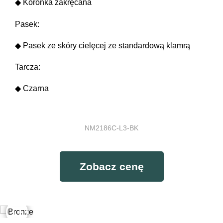
◆ Koronka zakręcana
Pasek:
◆ Pasek ze skóry cielęcej ze standardową klamrą
Tarcza:
◆ Czarna
NM2186C-L3-BK
Zobacz cenę
Bronze w dzień
Bronze w nocy