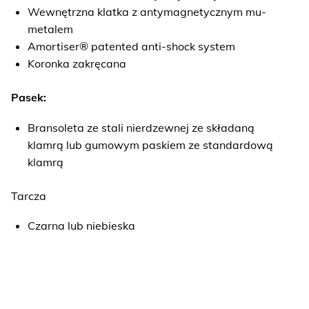
Wewnętrzna klatka z antymagnetycznym mu-
metalem
Amortiser® patented anti-shock system
Koronka zakręcana
Pasek:
Bransoleta ze stali nierdzewnej ze składaną
klamrą lub gumowym paskiem ze standardową
klamrą
Tarcza
DM2280A-S1C-BER
Czarna lub niebieska