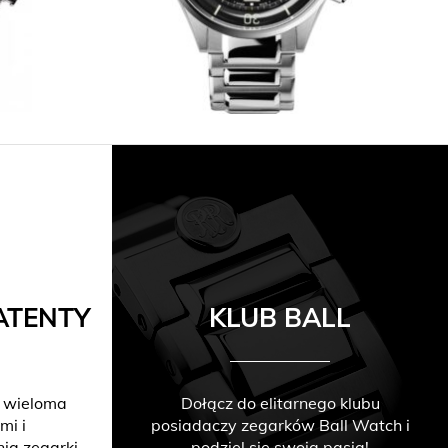
ATENTY
KLUB BALL
 wieloma
Dołącz do elitarnego klubu
mi i
posiadaczy zegarków Ball Watch i
nią zegarki
podziel się swoją pasją!