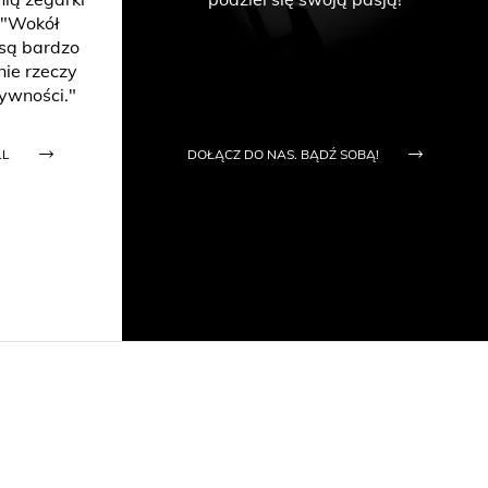
 "Wokół
 są bardzo
ie rzeczy
ywności."
LL
DOŁĄCZ DO NAS. BĄDŹ SOBĄ!