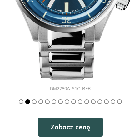
DM2280A-P1C-BE
Zobacz cenę