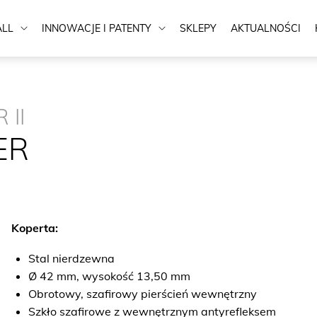
ALL
INNOWACJE I PATENTY
SKLEPY
AKTUALNOŚCI
 II
ER
Koperta:
Stal nierdzewna
Ø 42 mm, wysokość 13,50 mm
Obrotowy, szafirowy pierścień wewnętrzny
Szkło szafirowe z wewnętrznym antyrefleksem