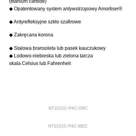
(titanium carbide)
◆ Opatentowany system antywstrząsowy Amortiser®
◆ Antyrefleksyjne szkło szafirowe
◆ Zakręcana korona
◆ Stalowa bransoleta lub pasek kauczukowy
◆ Lodowo-niebieska lub zielona tarcza
skala Celsius lub Fahrenheit
NT2222C-P4C-GRC
NT2222C-P4C-IBEC