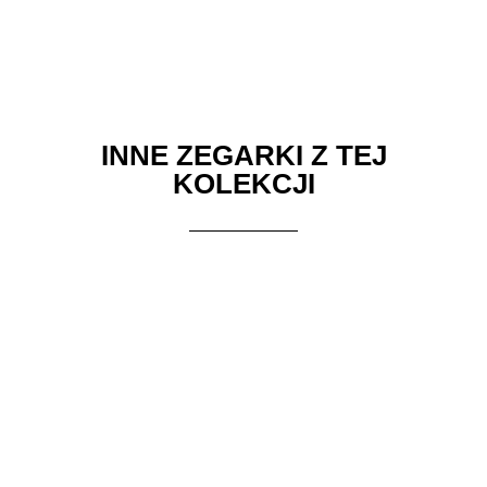
Engineer III Endurance 1917 TMT (42mm) w dzień
Engineer III Endurance 1917 TMT (42mm) w nocy
INNE ZEGARKI Z TEJ
KOLEKCJI