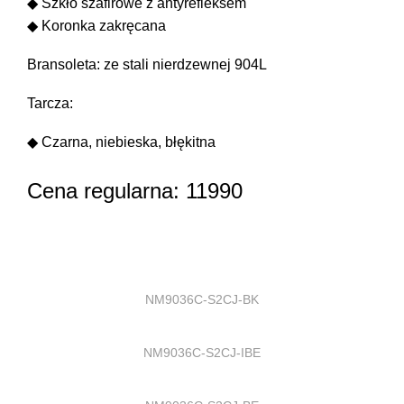
◆ Szkło szafirowe z antyrefleksem
◆ Koronka zakręcana
Bransoleta: ze stali nierdzewnej 904L
Tarcza:
◆ Czarna, niebieska, błękitna
Cena regularna:
11990
NM9036C-S2CJ-BK
NM9036C-S2CJ-IBE