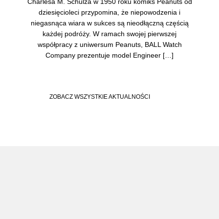
Charlesa M. Schulza w 1950 roku komiks Peanuts od
dziesięcioleci przypomina, że niepowodzenia i
niegasnąca wiara w sukces są nieodłączną częścią
każdej podróży. W ramach swojej pierwszej
współpracy z uniwersum Peanuts, BALL Watch
Company prezentuje model Engineer […]
ZOBACZ WSZYSTKIE AKTUALNOŚCI