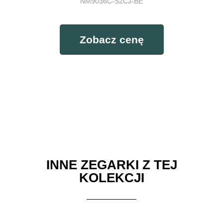
NM9036C-S2CJ-BE
Zobacz cenę
Engineer III Pioneer II (40MM) w dzień
Engineer III Pioneer II (40MM) w nocy
INNE ZEGARKI Z TEJ
KOLEKCJI