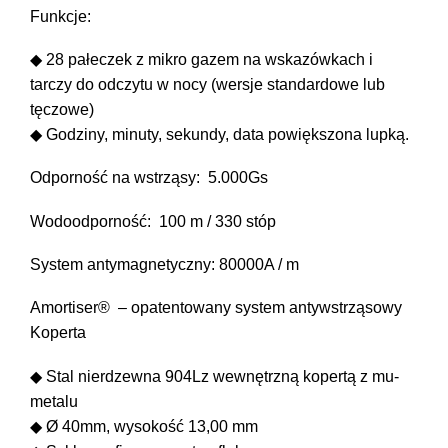
Funkcje:
Trainmaster
Roadmaster
◆ 28 pałeczek z mikro gazem na wskazówkach i
tarczy do odczytu w nocy (wersje standardowe lub
Oficjalne Zegarki Kolejowe
tęczowe)
◆ Godziny, minuty, sekundy, data powiększona lupką.
Odporność na wstrząsy: 5.000Gs
Wodoodporność: 100 m / 330 stóp
System antymagnetyczny: 80000A / m
Amortiser® – opatentowany system antywstrząsowy
Koperta
◆ Stal nierdzewna 904Lz wewnętrzną kopertą z mu-
metalu
◆ Ø 40mm, wysokość 13,00 mm