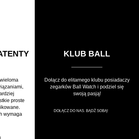
ATENTY
KLUB BALL
 wieloma
Dołącz do elitarnego klubu posiadaczy
wiązaniami,
zegarków Ball Watch i podziel się
ardziej
swoją pasją!
tkie proste
likowane.
DOŁĄCZ DO NAS. BĄDŹ SOBĄ!
ch wymaga
L