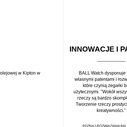
INNOWACJE I P
kolejowej w Kipton w
BALL Watch dysponuje
własnymi patentami i roz
które czynią zegarki b
użytecznymi. "Wokół wszys
rzeczy są bardzo skomp
Tworzenie rzeczy prosty
kreatywności."
POZNAJ ROZWIĄZANIA BAL