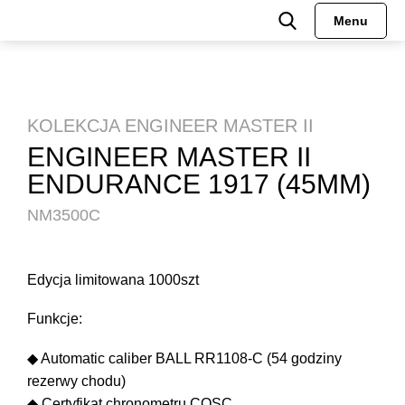
Menu
KOLEKCJA ENGINEER MASTER II
ENGINEER MASTER II
ENDURANCE 1917 (45MM)
NM3500C
Edycja limitowana 1000szt
Funkcje:
◆ Automatic caliber BALL RR1108-C (54 godziny
rezerwy chodu)
◆ Certyfikat chronometru COSC