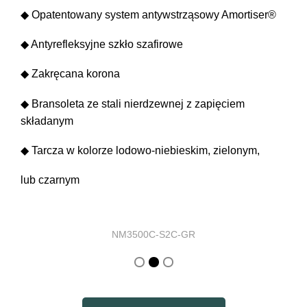
◆ Opatentowany system antywstrząsowy Amortiser®
◆ Antyrefleksyjne szkło szafirowe
◆ Zakręcana korona
◆ Bransoleta ze stali nierdzewnej z zapięciem
składanym
◆ Tarcza w kolorze lodowo-niebieskim, zielonym,
lub czarnym
NM3500C-S2C-GR