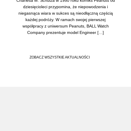
Charlesa M. Schulza w 1950 roku komiks Peanuts od
dziesięcioleci przypomina, że niepowodzenia i
niegasnąca wiara w sukces są nieodłączną częścią
każdej podróży. W ramach swojej pierwszej
współpracy z uniwersum Peanuts, BALL Watch
Company prezentuje model Engineer […]
ZOBACZ WSZYSTKIE AKTUALNOŚCI