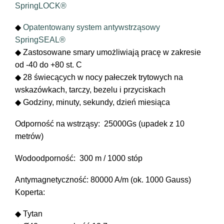
SpringLOCK®
Trainmaster
Roadmaster
◆
Opatentowany system antywstrząsowy
SpringSEAL®
Oficjalne Zegarki Kolejowe
◆ Zastosowane smary umożliwiają pracę w zakresie
od -40 do +80 st. C
◆ 28 świecących w nocy pałeczek trytowych na
wskazówkach, tarczy, bezelu i przyciskach
◆ Godziny, minuty, sekundy, dzień miesiąca
Odporność na wstrząsy: 25000Gs (upadek z 10
metrów)
Wodoodporność: 300 m / 1000 stóp
Antymagnetyczność: 80000 A/m (ok. 1000 Gauss)
Koperta:
◆ Tytan