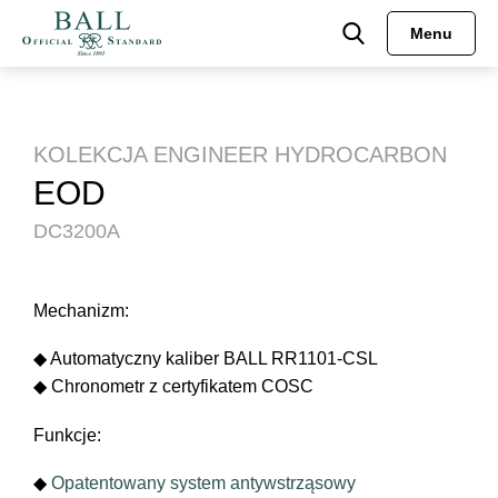
Menu
Engineer Hydrocarbon
Pre-order
HISTORIA
Mechanizmy
Engineer II
Engineer Hydrocarbon
MISJA
KOLEKCJA ENGINEER HYDROCARBON
EOD
Engineer III
Engineer M
MUZEUM
DC3200A
Engineer M
Engineer II
Engineer Master II
Engineer Master II
Mechanizm:
◆ Automatyczny kaliber BALL RR1101-CSL
Fireman
Engineer III
◆ Chronometr z certyfikatem COSC
Oficjalne Zegarki Kolejowe
Trainmaster
Funkcje:
Roadmaster
Fireman
◆
Opatentowany system antywstrząsowy