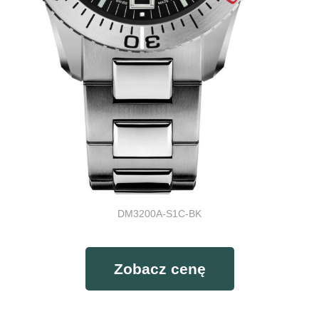
DM3200A-S1C-BK
Zobacz cenę