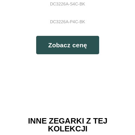
DC3226A-S4C-BK
DC3226A-P4C-BK
Zobacz cenę
Nedu w dzień
Nedu w nocy
INNE ZEGARKI Z TEJ
KOLEKCJI