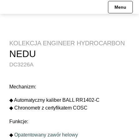
Menu
Engineer Hydrocarbon
Pre-order
HISTORIA
Mechanizmy
Engineer II
Engineer Hydrocarbon
MISJA
KOLEKCJA ENGINEER HYDROCARBON
NEDU
Engineer III
Engineer M
MUZEUM
DC3226A
Engineer M
Engineer II
Engineer Master II
Engineer Master II
Mechanizm:
◆ Automatyczny kaliber BALL RR1402-C
Fireman
Engineer III
◆ Chronometr z certyfikatem COSC
Oficjalne Zegarki Kolejowe
Trainmaster
Funkcje:
Roadmaster
Fireman
◆
Opatentowany zawór helowy