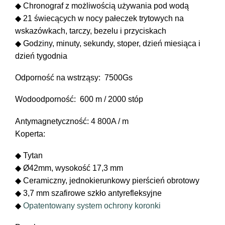
◆ Chronograf z możliwością używania pod wodą
Trainmaster
Roadmaster
◆ 21 świecących w nocy pałeczek trytowych na
wskazówkach, tarczy, bezelu i przyciskach
◆ Godziny, minuty, sekundy, stoper, dzień miesiąca i
Oficjalne Zegarki Kolejowe
dzień tygodnia
Odporność na wstrząsy: 7500Gs
Wodoodporność: 600 m / 2000 stóp
Antymagnetyczność: 4 800A / m
Koperta:
◆ Tytan
◆ Ø42mm, wysokość 17,3 mm
◆ Ceramiczny, jednokierunkowy pierścień obrotowy
◆ 3,7 mm szafirowe szkło antyrefleksyjne
◆
Opatentowany system ochrony koronki