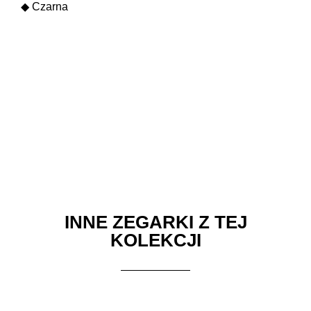
◆ Czarna
Night Train DLC w dzień
Night Train DLC w nocy
INNE ZEGARKI Z TEJ
KOLEKCJI