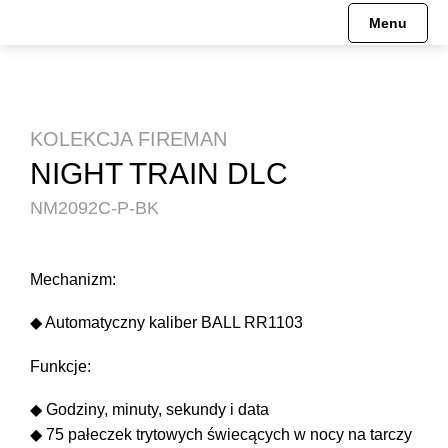
Menu
Engineer Hydrocarbon
Pre-order
HISTORIA
Mechanizmy
Engineer II
Engineer Hydrocarbon
MISJA
KOLEKCJA FIREMAN
NIGHT TRAIN DLC
Engineer III
Engineer M
MUZEUM
NM2092C-P-BK
Engineer M
Engineer II
Engineer Master II
Engineer Master II
Mechanizm:
◆ Automatyczny kaliber BALL RR1103
Fireman
Engineer III
Funkcje:
Oficjalne Zegarki Kolejowe
Trainmaster
◆ Godziny, minuty, sekundy i data
Roadmaster
Fireman
◆ 75 pałeczek trytowych świecących w nocy na tarczy