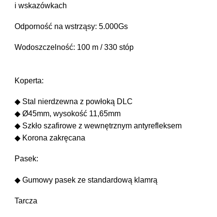
i wskazówkach
Trainmaster
Roadmaster
Odporność na wstrząsy: 5.000Gs
Oficjalne Zegarki Kolejowe
Wodoszczelność: 100 m / 330 stóp
Koperta:
◆ Stal nierdzewna z powłoką DLC
◆ Ø45mm, wysokość 11,65mm
◆ Szkło szafirowe z wewnętrznym antyrefleksem
◆ Korona zakręcana
Pasek:
◆ Gumowy pasek ze standardową klamrą
Tarcza