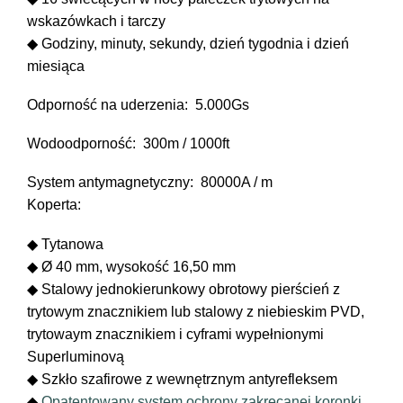
wskazówkach i tarczy
◆ Godziny, minuty, sekundy, dzień tygodnia i dzień
miesiąca
Odporność na uderzenia: 5.000Gs
Wodoodporność: 300m / 1000ft
System antymagnetyczny: 80000A / m
Koperta:
◆ Tytanowa
◆ Ø 40 mm, wysokość 16,50 mm
◆ Stalowy jednokierunkowy obrotowy pierścień z
trytowym znacznikiem lub stalowy z niebieskim PVD,
trytowaym znacznikiem i cyframi wypełnionymi
Superluminovą
◆ Szkło szafirowe z wewnętrznym antyrefleksem
◆
Opatentowany system ochrony zakręcanej koronki