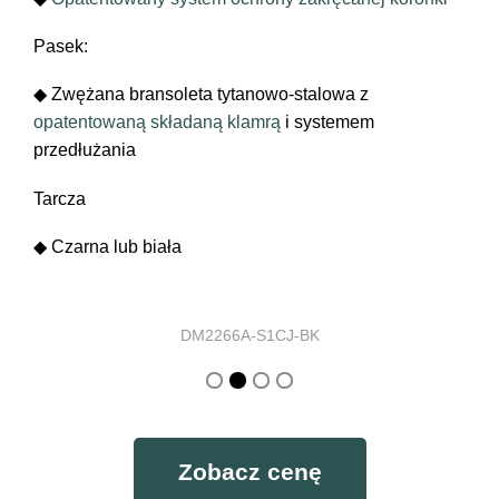
Pasek:
◆ Zwężana bransoleta tytanowo-stalowa z
opatentowaną składaną klamrą
i systemem
przedłużania
Tarcza
◆ Czarna lub biała
DM2266A-SCJ-BE
Zobacz cenę