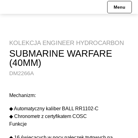
Menu
KOLEKCJA ENGINEER HYDROCARBON
SUBMARINE WARFARE
(40MM)
DM2266A
Mechanizm:
◆ Automatyczny kaliber BALL RR1102-C
◆ Chronometr z certyfikatem COSC
Funkcje
◆ 16 świecących w nocy pałeczek trytowych na