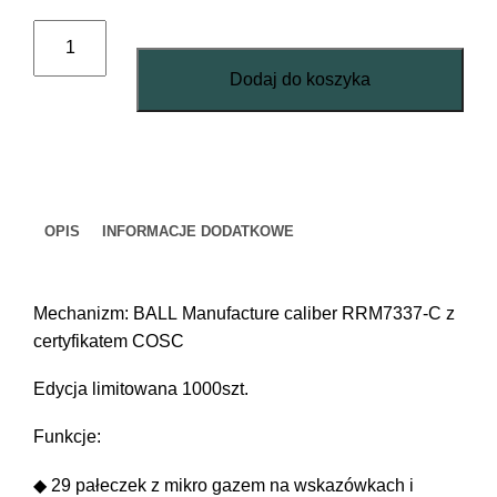
ilość
Engineer
Dodaj do koszyka
III
Engineer
III
Outlier
OPIS
INFORMACJE DODATKOWE
Mechanizm: BALL Manufacture caliber RRM7337-C z
certyfikatem COSC
Edycja limitowana 1000szt.
Funkcje:
◆ 29 pałeczek z mikro gazem na wskazówkach i