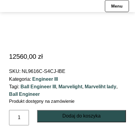
Menu
Engineer Hydrocarbon
Pre-order
HISTORIA
Mechanizmy
Engineer II
Engineer Hydrocarbon
MISJA
Engineer III
Engineer M
MUZEUM
12560,00
zł
Engineer M
Engineer II
SKU:
NL9616C-S4CJ-IBE
Kategoria:
Engineer III
Engineer Master II
Engineer Master II
Tagi:
Ball Engineer III
,
Marvelight
,
Marveliht lady
,
Ball Engineer
Fireman
Engineer III
Produkt dostępny na zamówienie
ilość
Oficjalne Zegarki Kolejowe
Trainmaster
Dodaj do koszyka
Engineer
III
Roadmaster
Fireman