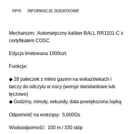
Pioneer
II
Trainmaster
Roadmaster
OPIS
INFORMACJE DODATKOWE
(36mm)
Oficjalne Zegarki Kolejowe
Mechanizm: Automatyczny kaliber BALL RR1101-C z
certyfikatem COSC
Edycja limitowana 1000szt.
Funkcje:
◆ 28 pałeczek z mikro gazem na wskazówkach i
tarczy do odczytu w nocy (wersje standardowe lub
tęczowe)
◆ Godziny, minuty, sekundy, data powiększona lupką.
Odporność na wstrząsy: 5.000Gs
Wodoodporność: 100 m / 330 stóp