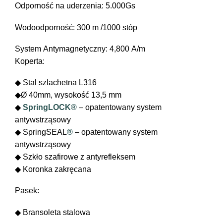
Odporność na uderzenia: 5.000Gs
Wodoodporność: 300 m /1000 stóp
System Antymagnetyczny: 4,800 A/m
Koperta:
◆ Stal szlachetna L316
◆Ø 40mm, wysokość 13,5 mm
◆
SpringLOCK®
– opatentowany system
antywstrząsowy
◆ SpringSEAL
®
– opatentowany system
antywstrząsowy
◆ Szkło szafirowe z antyrefleksem
◆ Koronka zakręcana
Pasek:
◆ Bransoleta stalowa