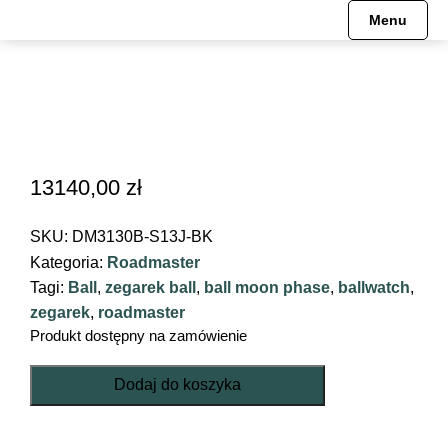
Menu
13140,00
zł
SKU:
DM3130B-S13J-BK
Kategoria:
Roadmaster
Tagi:
Ball
,
zegarek ball
,
ball moon phase
,
ballwatch
,
zegarek
,
roadmaster
Produkt dostępny na zamówienie
ilość
Dodaj do koszyka
ROADMASTER
CHALLENGER