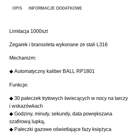
MOON
OPIS
INFORMACJE DODATKOWE
PHASE
(40MM)
Limitacja 1000szt
Zegarek i bransoleta wykonane ze stali L316
Mechanizm:
◆ Automatyczny kaliber BALL RP1801
Funkcje:
◆ 30 pałeczek trytowych świecących w nocy na tarczy
i wskazówkach
◆ Godziny, minuty, sekundy, data powiększana
szafirową lupką,
◆ Pałeczki gazowe oświetlające fazy księżyca