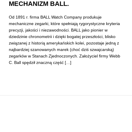
MECHANIZM BALL.
Trainmaster
Roadmaster
Od 1891 r. firma BALL Watch Company produkuje
mechaniczne zegarki, które spełniają rygorystyczne kryteria
Oficjalne Zegarki Kolejowe
precyzji, jakości i niezawodności. BALL jako pionier w
dziedzinie chronometrii i dzięki bogatej przeszłości, blisko
związanej z historią amerykańskich kolei, pozostaje jedną z
najbardziej szanowanych marek (choć dziś szwajcarską)
zegarków w Stanach Zjednoczonych. Założyciel firmy Webb
C. Ball spędził znaczną część […]