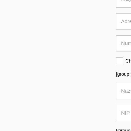
Ch
[group 
[/group