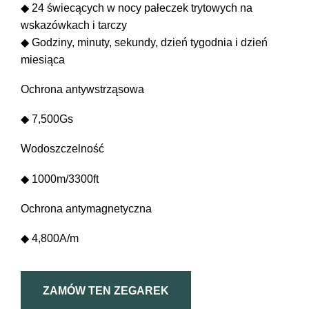
◆ 24 świecących w nocy pałeczek trytowych na
wskazówkach i tarczy
◆ Godziny, minuty, sekundy, dzień tygodnia i dzień
miesiąca
Ochrona antywstrząsowa
◆ 7,500Gs
Wodoszczelność
◆ 1000m/3300ft
-WH
Ochrona antymagnetyczna
◆ 4,800A/m
ZAMÓW TEN ZEGAREK