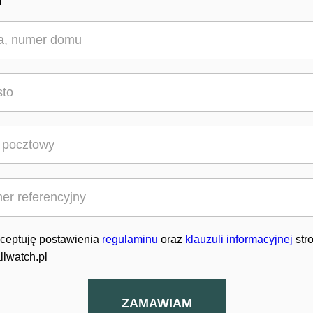
ceptuję postawienia
regulaminu
oraz
klauzuli informacyjnej
str
llwatch.pl
ZAMAWIAM