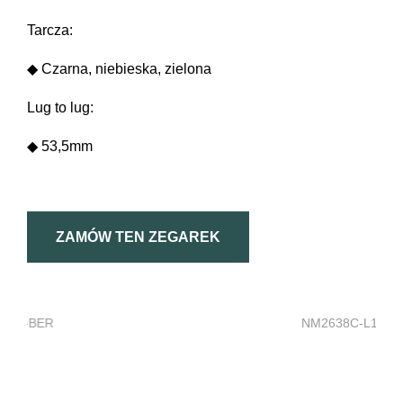
Tarcza:
◆ Czarna, niebieska, zielona
Lug to lug:
◆ 53,5mm
ZAMÓW TEN ZEGAREK
NM2638C-L1-BK