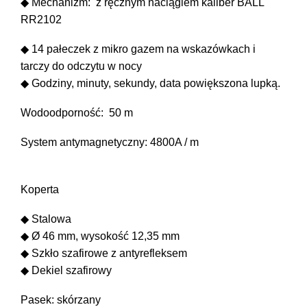
◆ Mechanizm: z ręcznym naciągiem kaliber BALL
RR2102
Trainmaster
Roadmaster
◆ 14 pałeczek z mikro gazem na wskazówkach i
Oficjalne Zegarki Kolejowe
tarczy do odczytu w nocy
◆ Godziny, minuty, sekundy, data powiększona lupką.
Wodoodporność: 50 m
System antymagnetyczny: 4800A / m
Koperta
◆ Stalowa
◆ Ø 46 mm, wysokość 12,35 mm
◆ Szkło szafirowe z antyrefleksem
◆ Dekiel szafirowy
Pasek: skórzany